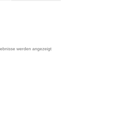
€14,90
€11,89.
)
ge
Nach
gebnisse werden angezeigt
Beliebtheit
sortiert