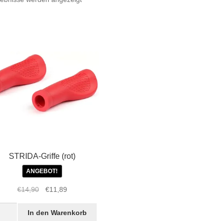
Beliebtheit
sortiert
STRIDA-Griffe (rot)
ANGEBOT!
Ursprünglicher
Aktueller
€
14,90
€
11,89
Preis
Preis
IDA-
war:
ist:
In den Warenkorb
fe