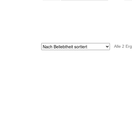
€14,90
€11,89.
(braun)
(rot
Menge
Men
Alle 2 Er