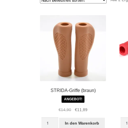
STRIDA-Griffe (braun)
ANGEBOT!
Ursprünglicher
Aktueller
€
14,90
€
11,89
Preis
Preis
STRIDA-
STR
war:
ist:
In den Warenkorb
Griffe
Grif