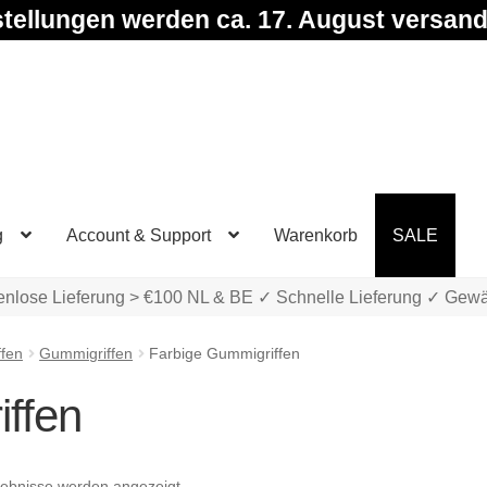
tellungen werden ca. 17. August versand
g
Account & Support
Warenkorb
SALE
enlose Lieferung > €100 NL & BE ✓ Schnelle Lieferung ✓ Gewä
ffen
Gummigriffen
Farbige Gummigriffen
ffen
Nach
gebnisse werden angezeigt