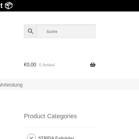
t 📦
€
0,00
0 Artikel
hrleistung
Product Categories
STRIDA Falträder