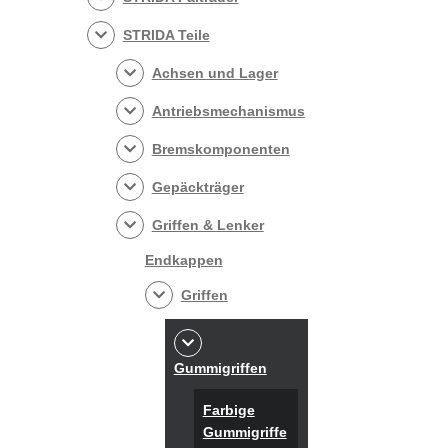
STRIDA Teile
Achsen und Lager
Antriebsmechanismus
Bremskomponenten
Gepäckträger
Griffen & Lenker
Endkappen
Griffen
Gummigriffen
Farbige
Gummigriffe