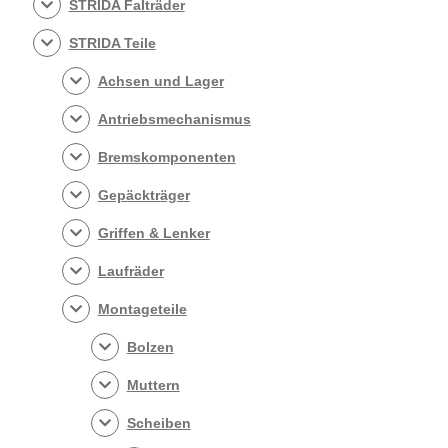
STRIDA Falträder
STRIDA Teile
Achsen und Lager
Antriebsmechanismus
Bremskomponenten
Gepäckträger
Griffen & Lenker
Laufräder
Montageteile
Bolzen
Muttern
Scheiben