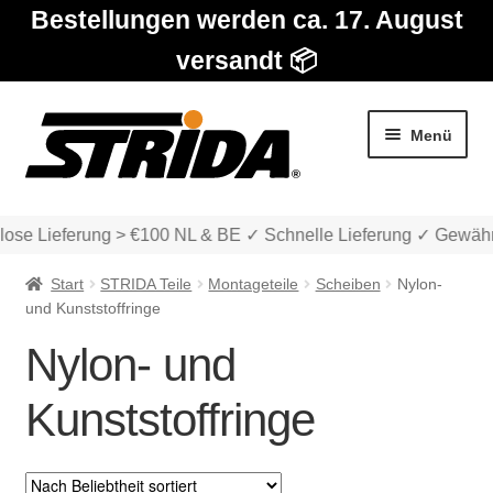
Bestellungen werden ca. 17. August
versandt 📦
Zur
Zum
Menü
Navigation
Inhalt
springen
springen
ose Lieferung > €100 NL & BE ✓ Schnelle Lieferung ✓ Gewährl
Start
STRIDA Teile
Montageteile
Scheiben
Nylon-
und Kunststoffringe
Nylon- und
Die Modelle
Kunststoffringe
Unter
Katalog
auskla
Unter