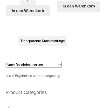
Transparente
für
In den Warenkorb
Kunststoffringe
In den Warenkorb
Magnethalter
für
STRIDA
Hinterachse
(am
STRIDA
Hinterrad)
(166)
Menge
Menge
Transparente Kunststoffringe
Nach
Alle 2 Ergebnisse werden angezeigt
Beliebtheit
sortiert
Product Categories