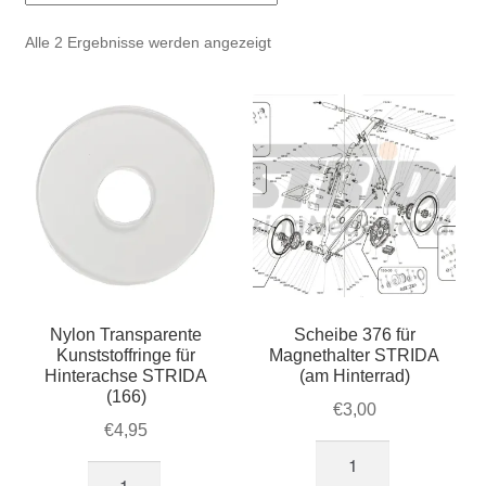
Account & Support
auskla
Nach
Alle 2 Ergebnisse werden angezeigt
Warenkorb
Beliebtheit
sortiert
SALE
Nylon Transparente
Scheibe 376 für
Kunststoffringe für
Magnethalter STRIDA
Hinterachse STRIDA
(am Hinterrad)
(166)
€
3,00
€
4,95
Scheibe
Nylon
376