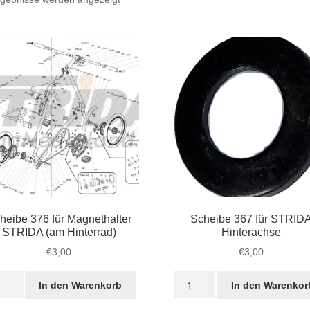
Beliebtheit
sortiert
heibe 376 für Magnethalter
Scheibe 367 für STRID
STRIDA (am Hinterrad)
Hinterachse
€
3,00
€
3,00
eibe
Scheibe
In den Warenkorb
In den Warenkor
367
für