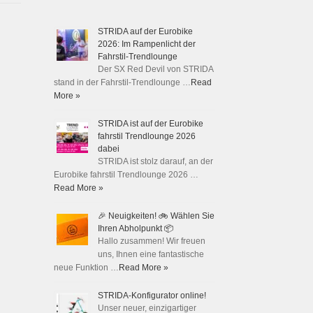
STRIDA auf der Eurobike
2026: Im Rampenlicht der
Fahrstil-Trendlounge
Der SX Red Devil von STRIDA
stand in der Fahrstil-Trendlounge …
Read
More »
STRIDA ist auf der Eurobike
fahrstil Trendlounge 2026
dabei
STRIDA ist stolz darauf, an der
Eurobike fahrstil Trendlounge 2026 …
Read More »
🎉 Neuigkeiten! 🚲 Wählen Sie
Ihren Abholpunkt 📦
Hallo zusammen! Wir freuen
uns, Ihnen eine fantastische
neue Funktion …
Read More »
STRIDA-Konfigurator online!
Unser neuer, einzigartiger