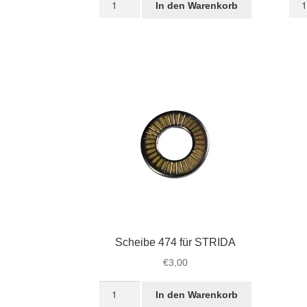
In den Warenkorb
473
für
für
Füh
STRIDA
bei
Hinterachse
Ant
Menge
Men
Scheibe 474 für STRIDA
€
3,00
Scheibe
In den Warenkorb
474