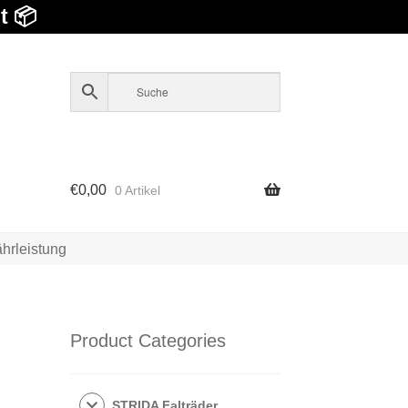
t 📦
€
0,00
0 Artikel
hrleistung
Product Categories
STRIDA Falträder