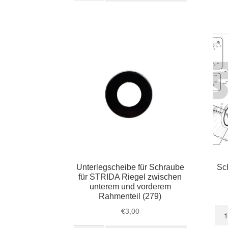
Kunststoffringe
Mag
für
STR
Hinterachse
(am
STRIDA
Hint
(166)
Men
Menge
Unterlegscheibe für Schraube
Sc
für STRIDA Riegel zwischen
unterem und vorderem
Rahmenteil (279)
Sch
€
3,00
u.a.