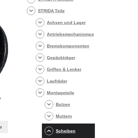
STRIDA Teile
Achsen und Lager
Antriebsmechanismus
Bremskomponenten
Gepäckträger
Griffen & Lenker
Laufräder
Montageteile
A
Bolzen
Muttern
b
Scheiben