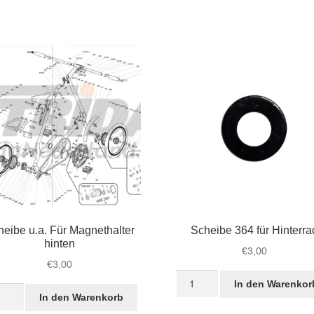
nethalter
STRIDA
IDA
Hinterachse
Menge
errad)
ge
heibe u.a. Für Magnethalter
Scheibe 364 für Hinterra
hinten
€
3,00
€
3,00
Scheibe
In den Warenkor
eibe
364
In den Warenkorb
für