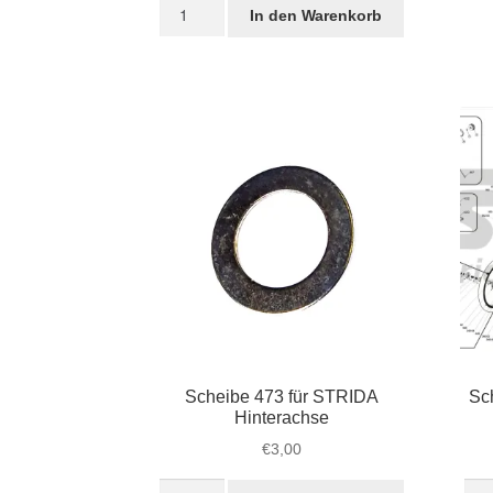
Unterlegscheibe
Für
In den Warenkorb
für
Mag
Schraube
hint
für
Men
STRIDA
Riegel
zwischen
unterem
und
vorderem
Rahmenteil
(279)
Menge
Scheibe 473 für STRIDA
Sc
Hinterachse
€
3,00
Scheibe
Sch