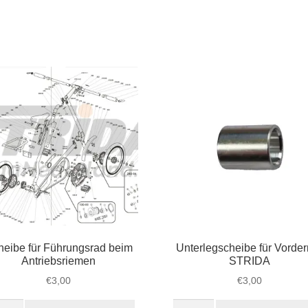
Hinterrad
nethalter
Menge
en
ge
heibe für Führungsrad beim
Unterlegscheibe für Vorder
Antriebsriemen
STRIDA
€
3,00
€
3,00
eibe
Unterlegscheibe