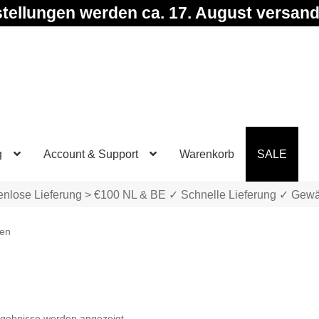
tellungen werden ca. 17. August versand
g
Account & Support
Warenkorb
SALE
enlose Lieferung > €100 NL & BE ✓ Schnelle Lieferung ✓ Gewä
ben
Nach
rgebnisse werden angezeigt