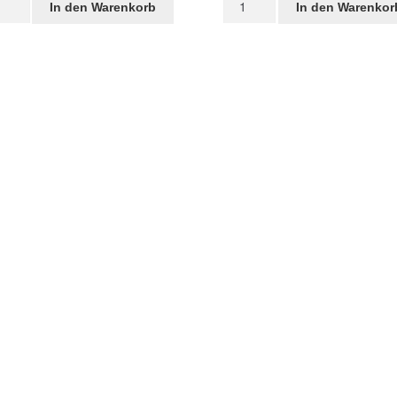
In den Warenkorb
In den Warenkor
für
rungsrad
Vorderrad
m
STRIDA
riebsriemen
Menge
ge