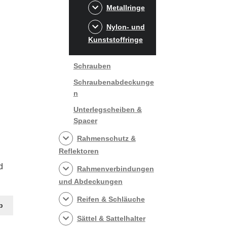
Metallringe
Nylon- und
Kunststoffringe
Schrauben
Schraubenabdeckunge
n
Unterlegscheiben &
Spacer
Rahmenschutz &
Reflektoren
d
Rahmenverbindungen
und Abdeckungen
Reifen & Schläuche
b
Sättel & Sattelhalter