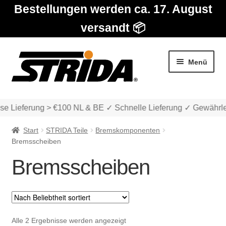
Bestellungen werden ca. 17. August
versandt 📦
Zur
Zum
Menü
Navigation
Inhalt
springen
springen
se Lieferung > €100 NL & BE ✓ Schnelle Lieferung ✓ Gewährle
Start
STRIDA Teile
Bremskomponenten
Bremsscheiben
Bremsscheiben
Die Modelle
Unter
Katalog
auskla
Nach
Alle 2 Ergebnisse werden angezeigt
Unter