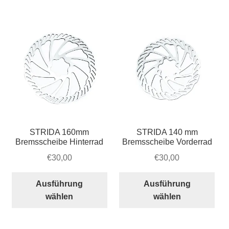
Account & Support
Beliebtheit
auskla
sortiert
Warenkorb
SALE
STRIDA 160mm
STRIDA 140 mm
Bremsscheibe Hinterrad
Bremsscheibe Vorderrad
€
30,00
€
30,00
Dieses
Die
Ausführung
Ausführung
Produkt
Pro
wählen
wählen
weist
wei
mehrere
meh