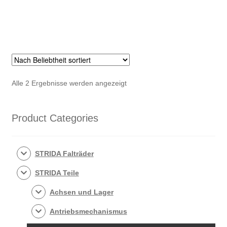
Varianten
Var
auf.
auf.
Die
Die
Optionen
Opt
können
kön
auf
auf
der
der
Nach
Alle 2 Ergebnisse werden angezeigt
Produktseite
Pro
Beliebtheit
gewählt
gew
sortiert
werden
wer
Product Categories
STRIDA Falträder
STRIDA Teile
Achsen und Lager
Antriebsmechanismus