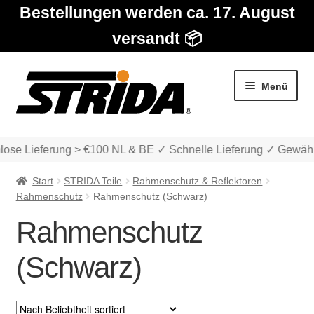
Bestellungen werden ca. 17. August
versandt 📦
Zur
Zum
Menü
Navigation
Inhalt
springen
springen
ose Lieferung > €100 NL & BE ✓ Schnelle Lieferung ✓ Gewähr
Start
STRIDA Teile
Rahmenschutz & Reflektoren
Rahmenschutz
Rahmenschutz (Schwarz)
Rahmenschutz
Die Modelle
(Schwarz)
Unter
Katalog
auskla
Unter