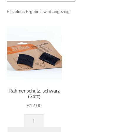
Account & Support
auskla
Einzelnes Ergebnis wird angezeigt
Warenkorb
SALE
Rahmenschutz, schwarz
(Satz)
€
12,00
Rahmenschutz,
schwarz