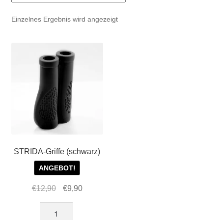
Account & Support
auskla
Einzelnes Ergebnis wird angezeigt
Warenkorb
SALE
STRIDA-Griffe (schwarz)
ANGEBOT!
Ursprünglicher
Aktueller
€
12,90
€
9,90
Preis
Preis
STRIDA-
war:
ist: