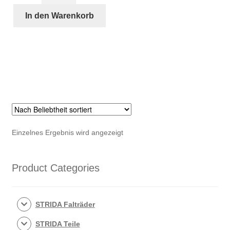
Griffe
€12,90
€9,90.
(schwarz)
In den Warenkorb
Menge
Einzelnes Ergebnis wird angezeigt
Product Categories
STRIDA Falträder
STRIDA Teile