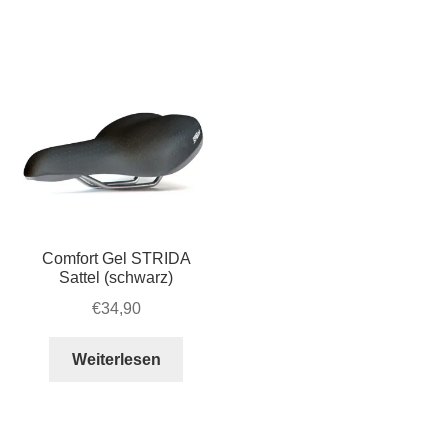
Account & Support
auskla
Warenkorb
SALE
Comfort Gel STRIDA
Sattel (schwarz)
€
34,90
Weiterlesen