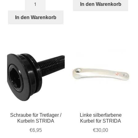
Kupferfarbene
Kurbel
war:
ist:
In den Warenkorb
Alu
für
€85,00
€60,00.
Pedale,
In den Warenkorb
STRIDA
klappbar
Menge
Menge
Schraube für Tretlager /
Linke silberfarbene
Kurbeln STRIDA
Kurbel für STRIDA
€
6,95
€
30,00