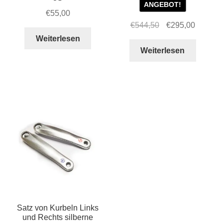
ANGEBOT!
€
55,00
Ursprünglicher
Aktuelle
€
544,50
€
295,00
Preis
Preis
Weiterlesen
war:
ist:
Weiterlesen
€544,50
€295,00
Satz von Kurbeln Links
und Rechts silberne