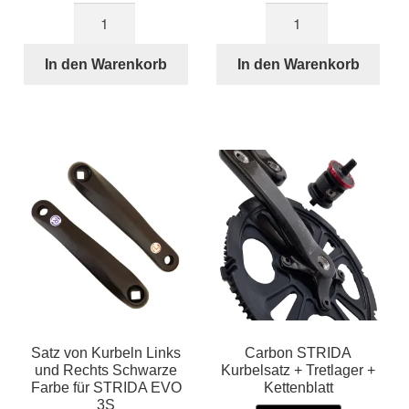
Schraube
Linke
für
silberfarbene
Tretlager
Kurbel
In den Warenkorb
In den Warenkorb
/
für
Kurbeln
STRIDA
STRIDA
Menge
Menge
Satz von Kurbeln Links
Carbon STRIDA
und Rechts Schwarze
Kurbelsatz + Tretlager +
Farbe für STRIDA EVO
Kettenblatt
3S