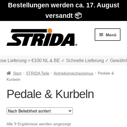
Bestellungen werden ca. 17. August
versandt 📦
Zur
Zum
Menü
Navigation
Inhalt
springen
springen
se Lieferung > €100 NL & BE ✓ Schnelle Lieferung ✓ Gewährle
Start
STRIDA Teile
Antriebsmechanismus
Pedale &
Kurbeln
Pedale & Kurbeln
Die Modelle
Unter
Katalog
auskla
Nach
Alle 9 Ergebnisse werden angezeigt
Unter