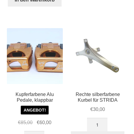
(Kunststoff)
Menge
Kupferfarbene Alu
Rechte silberfarbene
Pedale, klappbar
Kurbel für STRIDA
€
30,00
ANGEBOT!
Rechte
Ursprünglicher
Aktueller
€
85,00
€
60,00
silberfarbene
Preis
Preis