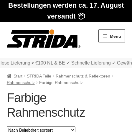
Bestellungen werden ca. 17. August
versandt 📦
Zur
Zum
Menü
Navigation
Inhalt
springen
springen
lose Lieferung > €100 NL & BE ✓ Schnelle Lieferung ✓ Gewähr
Start
STRIDA Teile
Rahmenschutz & Reflektoren
Rahmenschutz
Farbige Rahmenschutz
Farbige
Die Modelle
Rahmenschutz
Unter
Katalog
auskla
Unter