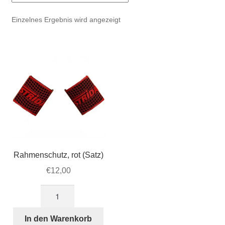
Account & Support
auskla
Einzelnes Ergebnis wird angezeigt
Warenkorb
SALE
Rahmenschutz, rot (Satz)
€
12,00
Rahmenschutz,
rot
(Satz)
In den Warenkorb