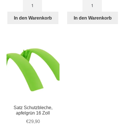
16
16
Zoll
Zoll
schwarze
Schläuch
In den Warenkorb
In den Warenkorb
Speichen
für
Satz
STRIDA
von
Menge
5
Menge
Satz Schutzbleche,
apfelgrün 16 Zoll
€
29,90