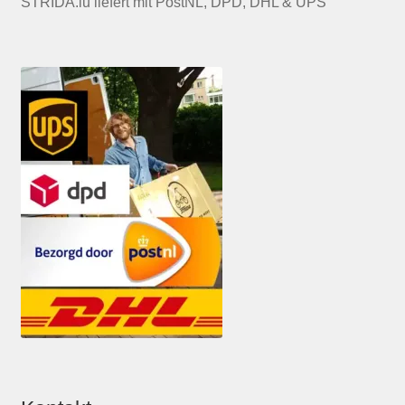
STRIDA.lu liefert mit PostNL, DPD, DHL & UPS