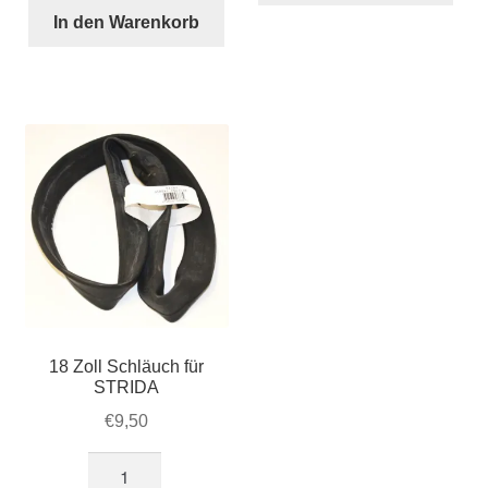
18
STRIDA
In den Warenkorb
Zoll
Speichen-
Menge
Laufrad
-
Hinterrad
-
Aluminium
-
schwarz
Menge
18 Zoll Schläuch für
STRIDA
€
9,50
18