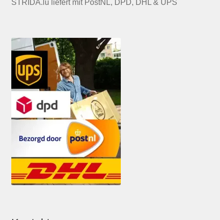
STRIDA.lu liefert mit PostNL, DPD, DHL & UPS