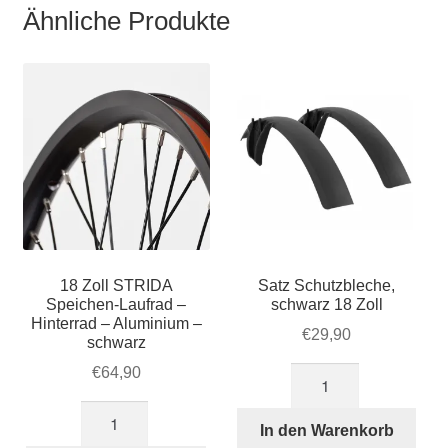
Ähnliche Produkte
18 Zoll STRIDA
Satz Schutzbleche,
Speichen-Laufrad –
schwarz 18 Zoll
Hinterrad – Aluminium –
€
29,90
schwarz
€
64,90
Satz
Schutzbleche,
18
schwarz
In den Warenkorb
Zoll