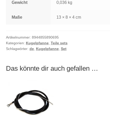
Gewicht
0,036 kg
Maße
13 × 8 × 4 cm
Artikelnummer:
8944855890695
Kategorien:
Kugelpfanne
,
Teile sets
Schlagwörter:
de
,
Kugelpfanne
,
Set
Das könnte dir auch gefallen …