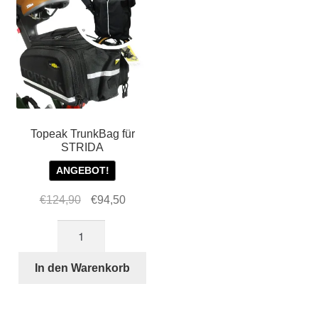
Topeak TrunkBag für
STRIDA
ANGEBOT!
Ursprünglicher
Aktueller
€
124,90
€
94,50
Preis
Preis
Topeak
war:
ist:
TrunkBag
€124,90
€94,50.
für
In den Warenkorb
STRIDA
Menge