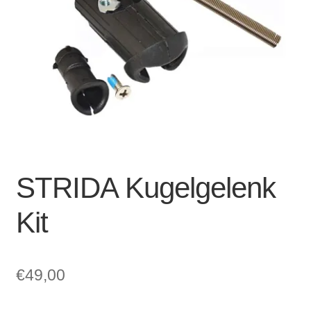
Account & Support
auskla
Warenkorb
SALE
STRIDA Kugelgelenk
Kit
€
49,00