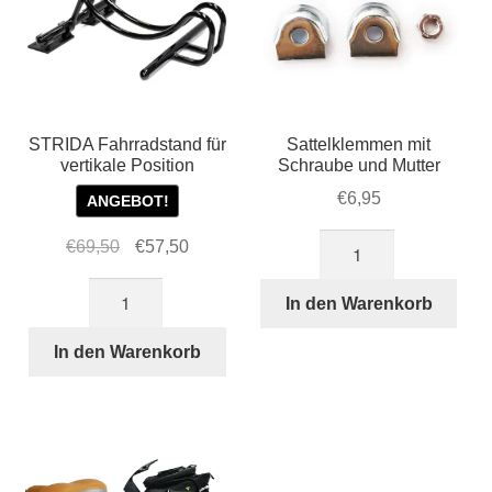
STRIDA Fahrradstand für
Sattelklemmen mit
vertikale Position
Schraube und Mutter
€
6,95
ANGEBOT!
Sattelklemmen
Ursprünglicher
Aktueller
€
69,50
€
57,50
mit
Preis
Preis
STRIDA
Schraube
war:
ist:
In den Warenkorb
Fahrradstand
und
€69,50
€57,50.
für
In den Warenkorb
Mutter
vertikale
Menge
Position
Menge