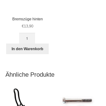
Bremszüge hinten
€
13,90
Bremszüge
hinten
Menge
In den Warenkorb
Ähnliche Produkte