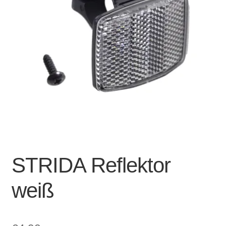
Account & Support
auskla
Warenkorb
SALE
STRIDA Reflektor
weiß