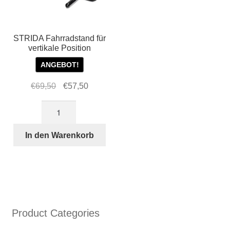
STRIDA Fahrradstand für
vertikale Position
ANGEBOT!
Ursprünglicher
Aktueller
€
69,50
€
57,50
Preis
Preis
STRIDA
war:
ist:
Fahrradstand
€69,50
€57,50.
für
In den Warenkorb
vertikale
Position
Menge
Product Categories