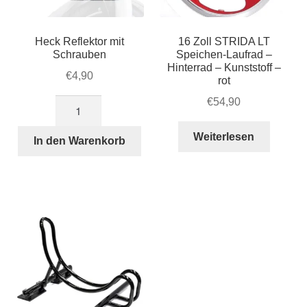
Heck Reflektor mit
16 Zoll STRIDA LT
Schrauben
Speichen-Laufrad –
Hinterrad – Kunststoff –
€
4,90
rot
€
54,90
Heck
Reflektor
Weiterlesen
mit
In den Warenkorb
Schrauben
Menge